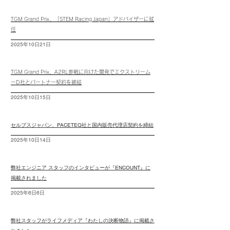
TGM Grand Prix、「STEM Racing Japan」アドバイザーに就
任
2025年10日21日
TGM Grand Prix、A2RL参戦に向けた開発でエクストリーム
ーD社とパートナー契約を締結
2025年10日15日
​セルブスジャパン、PACETEQ社と国内販売代理店契約を締結
2025年10日14日
​弊社エンジニア スタッフのインタビューが『ENCOUNT』に
掲載されました
2025年6日6日
​弊社スタッフがライフメディア『わたしの決断物語』に掲載さ