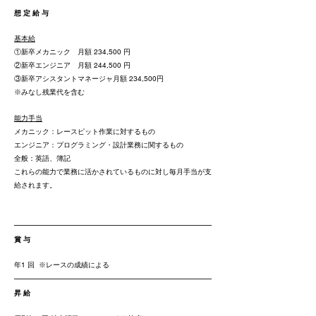
想 定 給 与
基本給
①新卒メカニック 月額 234,500 円
②新卒エンジニア 月額 244,500 円
③新卒アシスタントマネージャ月額 234,500円
​※みなし残業代を含む
能力手当
メカニック：レースピット作業に対するもの
​エンジニア：プログラミング・設計業務に関するもの
全般：英語、簿記
これらの能力で業務に活かされているものに対し毎月手当が支
給されます。
賞 与
年1 回 ※レースの成績による
昇 給