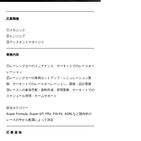
応募職種
①
メカニック
②エンジニア
​③アシスタントマネージャ
業務内容
①レーシングカーのメンテナンス、サーキットでのレースオペ
レーション
②レーシングカーの車両セットアップ・シミュレーション業
務、サーキットでのレースオペレーション。開発・設計業務​​​​​​​​​​​​​​​​​​​​​​​​​
​③レースへの参加手配・資料作成・管理業務、サーキットでの
スケジュール管理・チームサポート
担当カテゴリー
​Super Formula, Super GT, FRJ, FIA-F4, A2RLなど国内外の
レースの中から配属によって決定
応 募 資 格