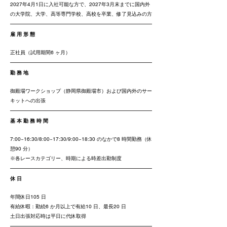
2027年4月1日に入社可能な方で、2027年3月末までに国内外
の大学院、大学、高等専門学校、高校を卒業、修了見込みの方
雇 用 形 態
正社員（試用期間6 ヶ月）
勤 務 地
御殿場ワークショップ（静岡県御殿場市）および国内外のサー
キットへの出張
基 本 勤 務 時 間
7:00~16:30/8:00~17:30/9:00~18:30 のなかで8 時間勤務（休
憩90 分）
※各レースカテゴリー、時期による時差出勤制度
休 日
年間休日105 日
有給休暇：勤続6 か月以上で有給10 日、最長20 日
土日出張対応時は平日に代休取得