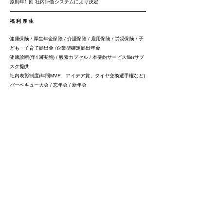
原則年1 回 社内評価システムにより決定
福 利 厚 生
健康保険 / 厚生年金保険 / 介護保険 / 雇用保険 / 労災保険 / 子
ども・子育て拠出金 /企業型確定拠出年金
健康診断(年1回実施) / 酸素カプセル / 本要約サービスflierサブ
スク提供
社内表彰制度(年間MVP、アイデア賞、タイヤ交換選手権など)
バーベキュー大会 / 忘年会 / 新年会
選 考 ス ケ ジ ュ ー ル
➢ 履歴書 & 自己PR 書送付〆切 2026年3月31日
※自己PR 書はA4 用紙2 枚程度またはA3 用紙1 枚程度でご自
身の強み、PR をまとめて履歴書とともにメールか郵送で送付
ください。
フォーマットに指定はございません。
➢ 書類選考 (2026年4月上旬ごろ)
➢ 一次面接＆筆記試験 (2026年4月中旬ごろ)
➢ 二次面接 & 適正検査 (2026年5月上旬ごろ)
➢ 内定通知 (2026年5月中旬頃)